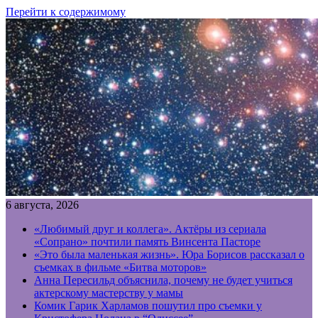
Перейти к содержимому
6 августа, 2026
«Любимый друг и коллега». Актёры из сериала
«Сопрано» почтили память Винсента Пасторе
«Это была маленькая жизнь». Юра Борисов рассказал о
съемках в фильме «Битва моторов»
Анна Пересильд объяснила, почему не будет учиться
актерскому мастерству у мамы
Комик Гарик Харламов пошутил про съемки у