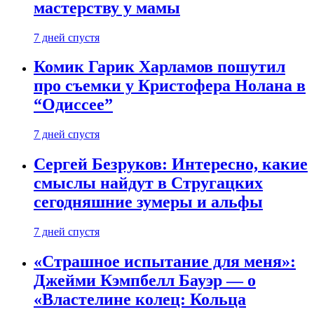
мастерству у мамы
7 дней спустя
Комик Гарик Харламов пошутил
про съемки у Кристофера Нолана в
“Одиссее”
7 дней спустя
Сергей Безруков: Интересно, какие
смыслы найдут в Стругацких
сегодняшние зумеры и альфы
7 дней спустя
«Страшное испытание для меня»:
Джейми Кэмпбелл Бауэр — о
«Властелине колец: Кольца