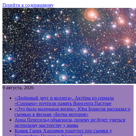
Перейти к содержимому
9 августа, 2026
«Любимый друг и коллега». Актёры из сериала
«Сопрано» почтили память Винсента Пасторе
«Это была маленькая жизнь». Юра Борисов рассказал о
съемках в фильме «Битва моторов»
Анна Пересильд объяснила, почему не будет учиться
актерскому мастерству у мамы
Комик Гарик Харламов пошутил про съемки у