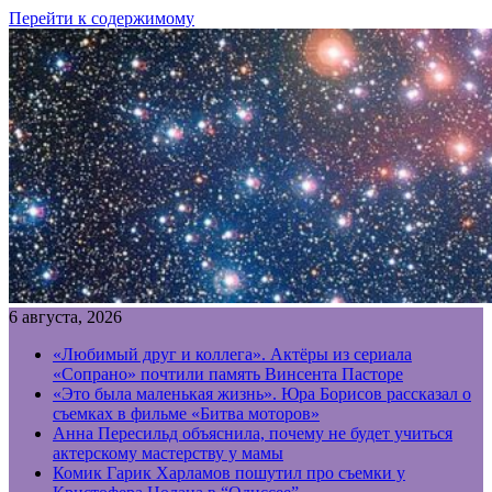
Перейти к содержимому
6 августа, 2026
«Любимый друг и коллега». Актёры из сериала
«Сопрано» почтили память Винсента Пасторе
«Это была маленькая жизнь». Юра Борисов рассказал о
съемках в фильме «Битва моторов»
Анна Пересильд объяснила, почему не будет учиться
актерскому мастерству у мамы
Комик Гарик Харламов пошутил про съемки у