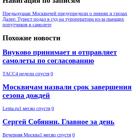
Навигация по записям
Предыдущая:
Москвичей предупредили о ливнях и грозах
Далее:
Турист подал в суд на туроператора из-за пьющих
попутчиков в самолете
Похожие новости
Внуково принимает и отправляет
самолеты по согласованию
ТАСС
4 недели спустя
0
Москвичам назвали срок завершения
сезона дождей
Lenta.ru
1 месяц спустя
0
Сергей Собянин. Главное за день
Вечерняя Москва
1 месяц спустя
0