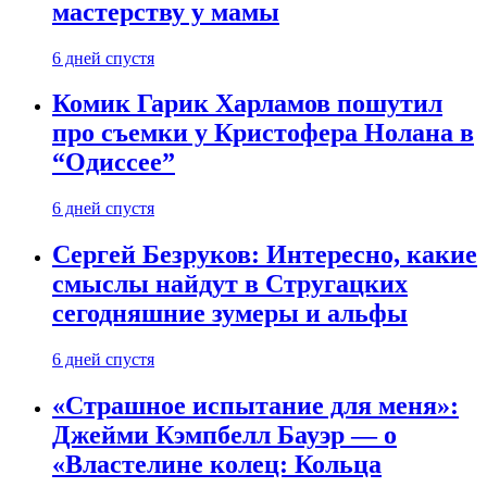
мастерству у мамы
6 дней спустя
Комик Гарик Харламов пошутил
про съемки у Кристофера Нолана в
“Одиссее”
6 дней спустя
Сергей Безруков: Интересно, какие
смыслы найдут в Стругацких
сегодняшние зумеры и альфы
6 дней спустя
«Страшное испытание для меня»:
Джейми Кэмпбелл Бауэр — о
«Властелине колец: Кольца