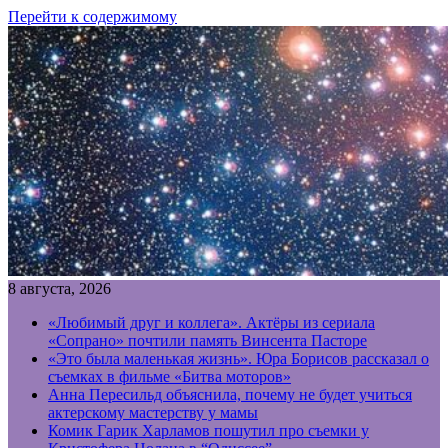
Перейти к содержимому
8 августа, 2026
«Любимый друг и коллега». Актёры из сериала
«Сопрано» почтили память Винсента Пасторе
«Это была маленькая жизнь». Юра Борисов рассказал о
съемках в фильме «Битва моторов»
Анна Пересильд объяснила, почему не будет учиться
актерскому мастерству у мамы
Комик Гарик Харламов пошутил про съемки у