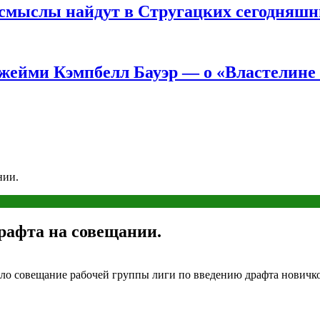
е смыслы найдут в Стругацких сегодняш
жейми Кэмпбелл Бауэр — о «Властелине 
нии.
рафта на совещании.
ло совещание рабочей группы лиги по введению драфта новичко