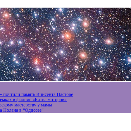
» почтили память Винсента Пасторе
ъемках в фильме «Битва моторов»
ерскому мастерству у мамы
а Нолана в “Одиссее”