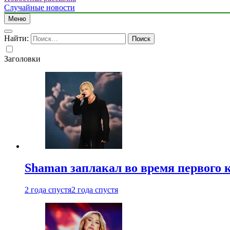
Случайные новости
Меню
Найти:
Заголовки
Shaman заплакал во время первого 
2 года спустя
2 года спустя