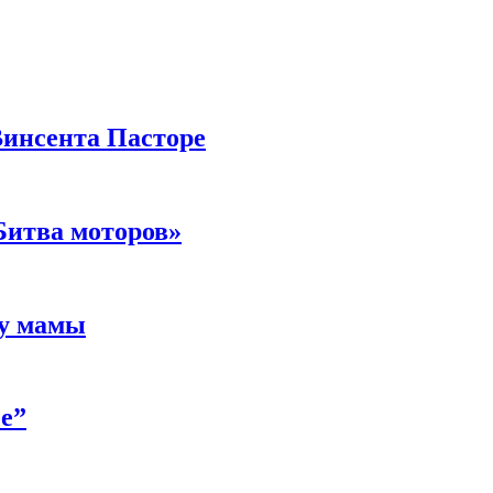
Винсента Пасторе
Битва моторов»
 у мамы
е”