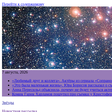
Перейти к содержимому
7 августа, 2026
«Любимый друг и коллега». Актёры из сериала «Сопрано
«Это была маленькая жизнь». Юра Борисов рассказал о с
Анна Пересильд объяснила, почему не будет учиться акт
Комик Гарик Харламов пошутил про съемки у Кристофер
Звёзды
Новостная рассылка