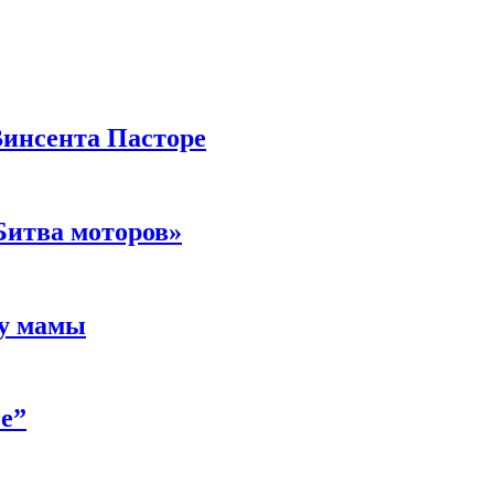
Винсента Пасторе
Битва моторов»
 у мамы
е”