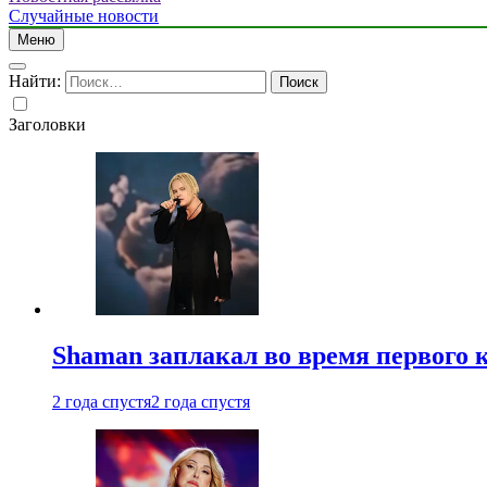
Случайные новости
Меню
Найти:
Заголовки
Shaman заплакал во время первого 
2 года спустя
2 года спустя