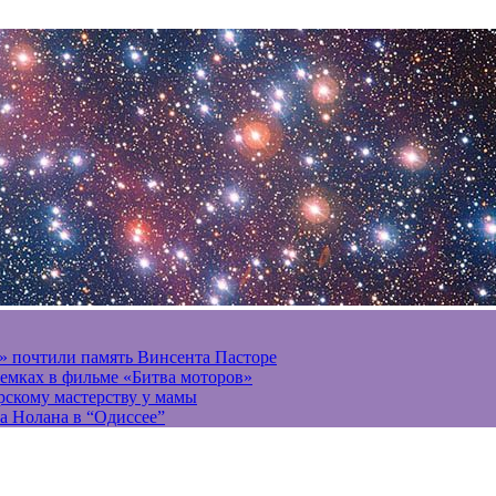
» почтили память Винсента Пасторе
ъемках в фильме «Битва моторов»
ерскому мастерству у мамы
а Нолана в “Одиссее”