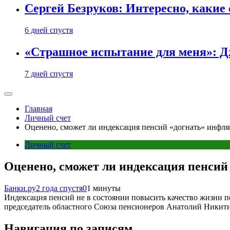
Сергей Безруков: Интересно, каки
6 дней спустя
«Страшное испытание для меня»: Д
7 дней спустя
Главная
Личный счет
Оценено, сможет ли индексация пенсий «догнать» инфл
Личный счет
Оценено, сможет ли индексация пенси
Банки.ру
2 года спустя
0
1 минуты
Индексация пенсий не в состоянии повысить качество жизни п
председатель областного Союза пенсионеров Анатолий Никит
Навигация по записям