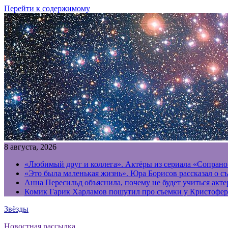
Перейти к содержимому
8 августа, 2026
«Любимый друг и коллега». Актёры из сериала «Сопрано
«Это была маленькая жизнь». Юра Борисов рассказал о с
Анна Пересильд объяснила, почему не будет учиться акт
Комик Гарик Харламов пошутил про съемки у Кристофер
Звёзды
Новостная рассылка