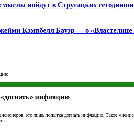
е смыслы найдут в Стругацких сегодняш
жейми Кэмпбелл Бауэр — о «Властелине 
яцию
й «догнать» инфляцию
енсионеров, это лишь попытка догнать инфляцию. Такое мнение 
ин.