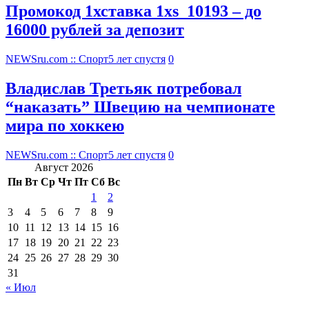
Промокод 1хставка 1xs_10193 – до
16000 рублей за депозит
NEWSru.com :: Спорт
5 лет спустя
0
Владислав Третьяк потребовал
“наказать” Швецию на чемпионате
мира по хоккею
NEWSru.com :: Спорт
5 лет спустя
0
Август 2026
Пн
Вт
Ср
Чт
Пт
Сб
Вс
1
2
3
4
5
6
7
8
9
10
11
12
13
14
15
16
17
18
19
20
21
22
23
24
25
26
27
28
29
30
31
« Июл