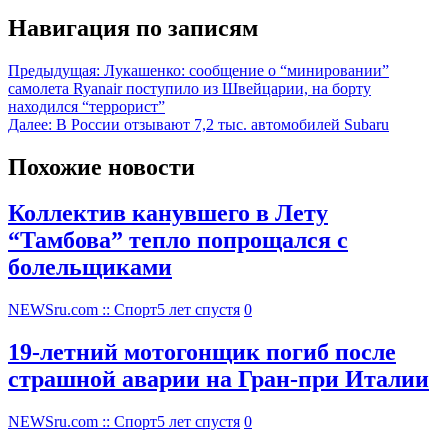
Навигация по записям
Предыдущая:
Лукашенко: сообщение о “минировании”
самолета Ryanair поступило из Швейцарии, на борту
находился “террорист”
Далее:
В России отзывают 7,2 тыс. автомобилей Subaru
Похожие новости
Коллектив канувшего в Лету
“Тамбова” тепло попрощался с
болельщиками
NEWSru.com :: Спорт
5 лет спустя
0
19-летний мотогонщик погиб после
страшной аварии на Гран-при Италии
NEWSru.com :: Спорт
5 лет спустя
0