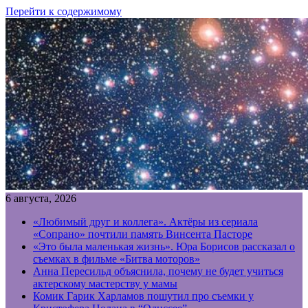
Перейти к содержимому
6 августа, 2026
«Любимый друг и коллега». Актёры из сериала
«Сопрано» почтили память Винсента Пасторе
«Это была маленькая жизнь». Юра Борисов рассказал о
съемках в фильме «Битва моторов»
Анна Пересильд объяснила, почему не будет учиться
актерскому мастерству у мамы
Комик Гарик Харламов пошутил про съемки у