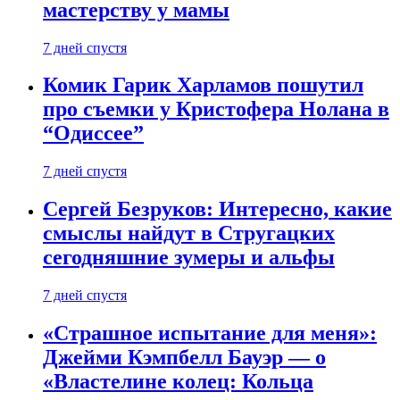
мастерству у мамы
7 дней спустя
Комик Гарик Харламов пошутил
про съемки у Кристофера Нолана в
“Одиссее”
7 дней спустя
Сергей Безруков: Интересно, какие
смыслы найдут в Стругацких
сегодняшние зумеры и альфы
7 дней спустя
«Страшное испытание для меня»:
Джейми Кэмпбелл Бауэр — о
«Властелине колец: Кольца