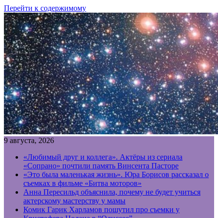
Перейти к содержимому
9 августа, 2026
«Любимый друг и коллега». Актёры из сериала
«Сопрано» почтили память Винсента Пасторе
«Это была маленькая жизнь». Юра Борисов рассказал о
съемках в фильме «Битва моторов»
Анна Пересильд объяснила, почему не будет учиться
актерскому мастерству у мамы
Комик Гарик Харламов пошутил про съемки у