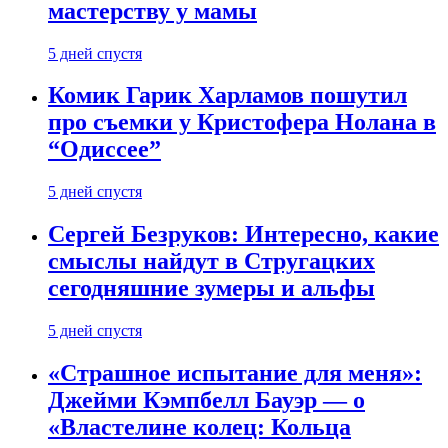
мастерству у мамы
5 дней спустя
Комик Гарик Харламов пошутил
про съемки у Кристофера Нолана в
“Одиссее”
5 дней спустя
Сергей Безруков: Интересно, какие
смыслы найдут в Стругацких
сегодняшние зумеры и альфы
5 дней спустя
«Страшное испытание для меня»:
Джейми Кэмпбелл Бауэр — о
«Властелине колец: Кольца