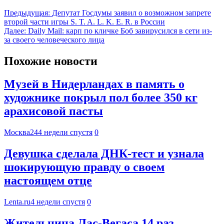
Предыдущая:
Депутат Госдумы заявил о возможном запрете
второй части игры S. T. A. L. K. E. R. в России
Далее:
Daily Mail: карп по кличке Боб завирусился в сети из-
за своего человеческого лица
Похожие новости
Музей в Нидерландах в память о
художнике покрыл пол более 350 кг
арахисовой пасты
Москва24
4 недели спустя
0
Девушка сделала ДНК-тест и узнала
шокирующую правду о своем
настоящем отце
Lenta.ru
4 недели спустя
0
Жительница Лас-Вегаса 14 раз