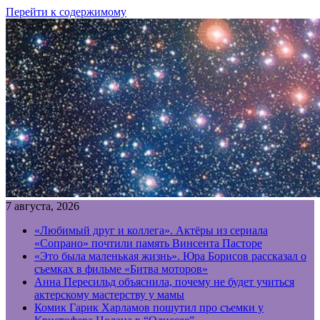
Перейти к содержимому
7 августа, 2026
«Любимый друг и коллега». Актёры из сериала
«Сопрано» почтили память Винсента Пасторе
«Это была маленькая жизнь». Юра Борисов рассказал о
съемках в фильме «Битва моторов»
Анна Пересильд объяснила, почему не будет учиться
актерскому мастерству у мамы
Комик Гарик Харламов пошутил про съемки у