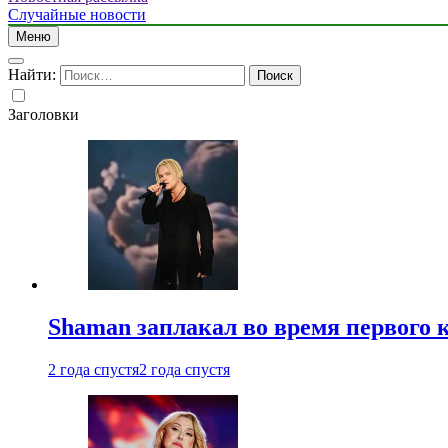
Случайные новости
Меню
Найти:
Заголовки
Shaman заплакал во время первого 
2 года спустя
2 года спустя