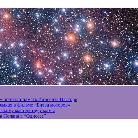
» почтили память Винсента Пасторе
ъемках в фильме «Битва моторов»
ерскому мастерству у мамы
а Нолана в “Одиссее”