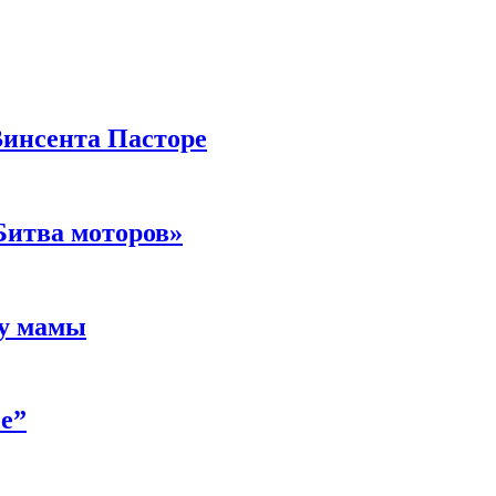
Винсента Пасторе
Битва моторов»
 у мамы
е”