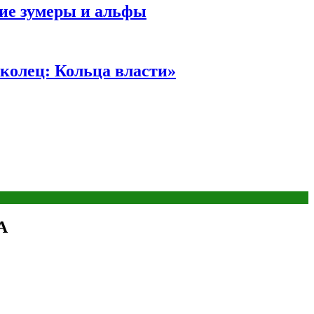
ние зумеры и альфы
колец: Кольца власти»
А