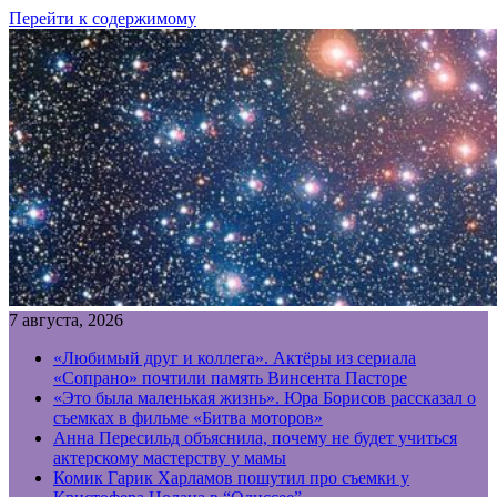
Перейти к содержимому
7 августа, 2026
«Любимый друг и коллега». Актёры из сериала
«Сопрано» почтили память Винсента Пасторе
«Это была маленькая жизнь». Юра Борисов рассказал о
съемках в фильме «Битва моторов»
Анна Пересильд объяснила, почему не будет учиться
актерскому мастерству у мамы
Комик Гарик Харламов пошутил про съемки у