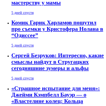
мастерству у мамы
5 дней спустя
Комик Гарик Харламов пошутил
про съемки у Кристофера Нолана в
“Одиссее”
5 дней спустя
Сергей Безруков: Интересно, какие
смыслы найдут в Стругацких
сегодняшние зумеры и альфы
5 дней спустя
«Страшное испытание для меня»:
Джейми Кэмпбелл Бауэр — о
«Властелине колец: Кольца