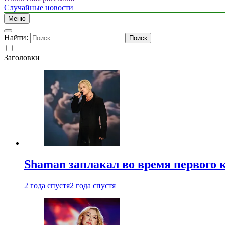
Случайные новости
Меню
Найти:
Заголовки
Shaman заплакал во время первого 
2 года спустя
2 года спустя