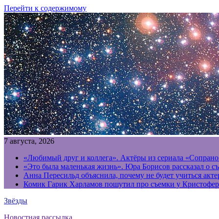
Перейти к содержимому
7 августа, 2026
«Любимый друг и коллега». Актёры из сериала «Сопрано
«Это была маленькая жизнь». Юра Борисов рассказал о с
Анна Пересильд объяснила, почему не будет учиться акт
Комик Гарик Харламов пошутил про съемки у Кристофер
Звёзды
Новостная рассылка