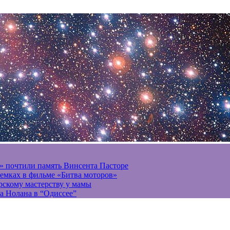
» почтили память Винсента Пасторе
ъемках в фильме «Битва моторов»
ерскому мастерству у мамы
а Нолана в “Одиссее”