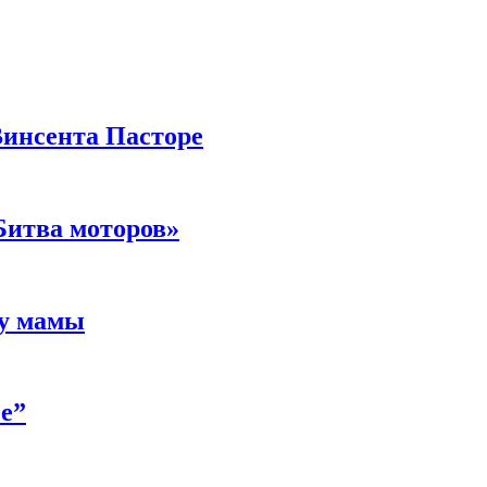
Винсента Пасторе
Битва моторов»
 у мамы
е”