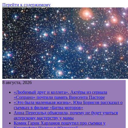
Перейти к содержимому
8 августа, 2026
«Любимый друг и коллега». Актёры из сериала
«Сопрано» почтили память Винсента Пасторе
«Это была маленькая жизнь». Юра Борисов рассказал о
съемках в фильме «Битва моторов»
Анна Пересильд объяснила, почему не будет учиться
актерскому мастерству у мамы
Комик Гарик Харламов пошутил про съемки у