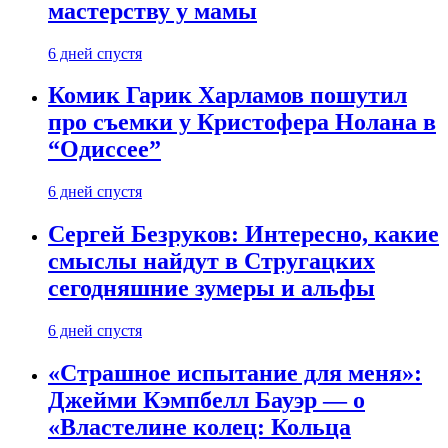
мастерству у мамы
6 дней спустя
Комик Гарик Харламов пошутил
про съемки у Кристофера Нолана в
“Одиссее”
6 дней спустя
Сергей Безруков: Интересно, какие
смыслы найдут в Стругацких
сегодняшние зумеры и альфы
6 дней спустя
«Страшное испытание для меня»:
Джейми Кэмпбелл Бауэр — о
«Властелине колец: Кольца