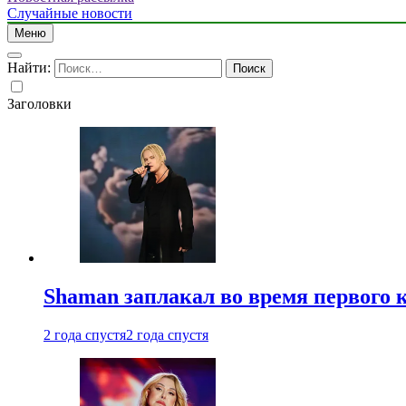
Случайные новости
Меню
Найти:
Заголовки
Shaman заплакал во время первого 
2 года спустя
2 года спустя