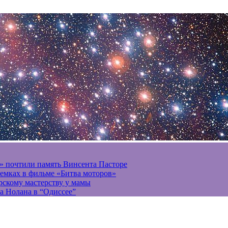
» почтили память Винсента Пасторе
ъемках в фильме «Битва моторов»
ерскому мастерству у мамы
а Нолана в “Одиссее”