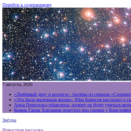
Перейти к содержимому
7 августа, 2026
«Любимый друг и коллега». Актёры из сериала «Сопрано
«Это была маленькая жизнь». Юра Борисов рассказал о с
Анна Пересильд объяснила, почему не будет учиться акт
Комик Гарик Харламов пошутил про съемки у Кристофер
Звёзды
Новостная рассылка