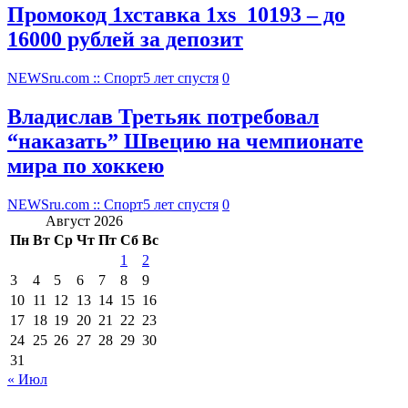
Промокод 1хставка 1xs_10193 – до
16000 рублей за депозит
NEWSru.com :: Спорт
5 лет спустя
0
Владислав Третьяк потребовал
“наказать” Швецию на чемпионате
мира по хоккею
NEWSru.com :: Спорт
5 лет спустя
0
Август 2026
Пн
Вт
Ср
Чт
Пт
Сб
Вс
1
2
3
4
5
6
7
8
9
10
11
12
13
14
15
16
17
18
19
20
21
22
23
24
25
26
27
28
29
30
31
« Июл