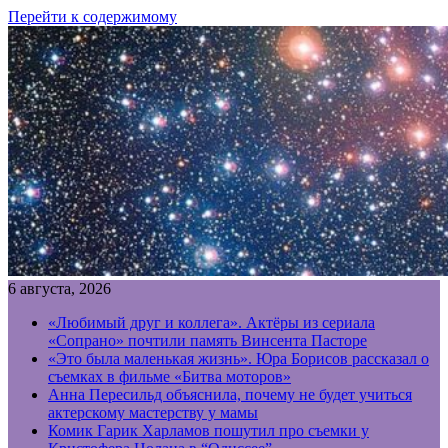
Перейти к содержимому
6 августа, 2026
«Любимый друг и коллега». Актёры из сериала
«Сопрано» почтили память Винсента Пасторе
«Это была маленькая жизнь». Юра Борисов рассказал о
съемках в фильме «Битва моторов»
Анна Пересильд объяснила, почему не будет учиться
актерскому мастерству у мамы
Комик Гарик Харламов пошутил про съемки у