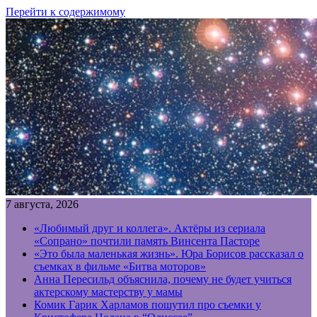
Перейти к содержимому
7 августа, 2026
«Любимый друг и коллега». Актёры из сериала
«Сопрано» почтили память Винсента Пасторе
«Это была маленькая жизнь». Юра Борисов рассказал о
съемках в фильме «Битва моторов»
Анна Пересильд объяснила, почему не будет учиться
актерскому мастерству у мамы
Комик Гарик Харламов пошутил про съемки у