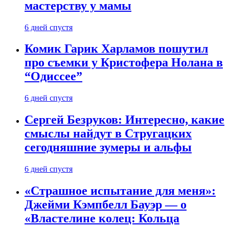
мастерству у мамы
6 дней спустя
Комик Гарик Харламов пошутил
про съемки у Кристофера Нолана в
“Одиссее”
6 дней спустя
Сергей Безруков: Интересно, какие
смыслы найдут в Стругацких
сегодняшние зумеры и альфы
6 дней спустя
«Страшное испытание для меня»:
Джейми Кэмпбелл Бауэр — о
«Властелине колец: Кольца