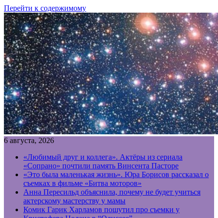
Перейти к содержимому
6 августа, 2026
«Любимый друг и коллега». Актёры из сериала
«Сопрано» почтили память Винсента Пасторе
«Это была маленькая жизнь». Юра Борисов рассказал о
съемках в фильме «Битва моторов»
Анна Пересильд объяснила, почему не будет учиться
актерскому мастерству у мамы
Комик Гарик Харламов пошутил про съемки у