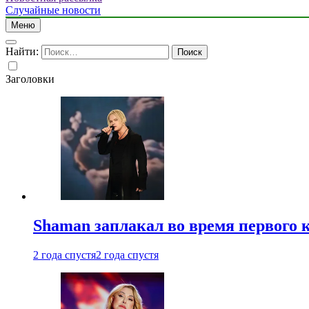
Случайные новости
Меню
Найти:
Заголовки
Shaman заплакал во время первого 
2 года спустя
2 года спустя