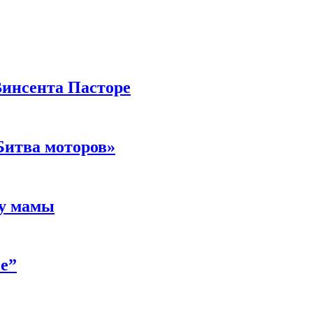
Винсента Пасторе
Битва моторов»
 у мамы
е”