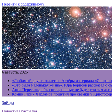
Перейти к содержимому
6 августа, 2026
«Любимый друг и коллега». Актёры из сериала «Сопрано
«Это была маленькая жизнь». Юра Борисов рассказал о с
Анна Пересильд объяснила, почему не будет учиться акт
Комик Гарик Харламов пошутил про съемки у Кристофер
Звёзды
Новостная рассылка