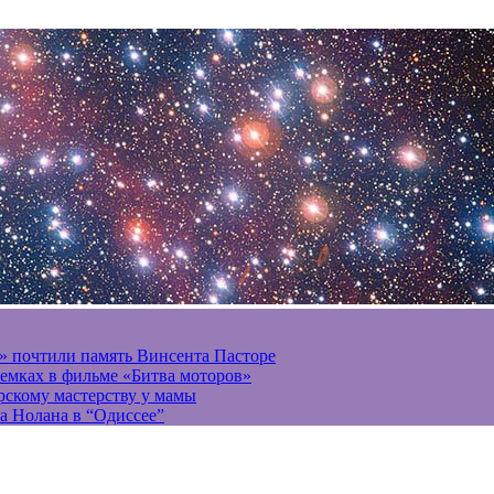
» почтили память Винсента Пасторе
ъемках в фильме «Битва моторов»
ерскому мастерству у мамы
а Нолана в “Одиссее”