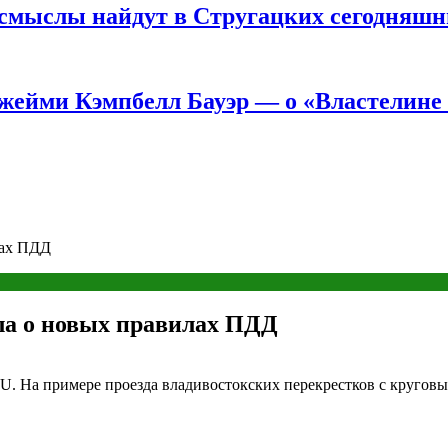
е смыслы найдут в Стругацких сегодняш
жейми Кэмпбелл Бауэр — о «Властелине 
лах ПДД
ла о новых правилах ПДД
RU. На примере проезда владивостокских перекрестков с круг