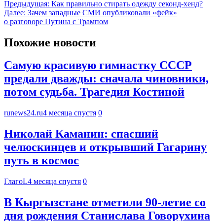
Предыдущая:
Как правильно стирать одежду секонд-хенд?
Далее:
Зачем западные СМИ опубликовали «фейк»
о разговоре Путина с Трампом
Похожие новости
Самую красивую гимнастку СССР
предали дважды: сначала чиновники,
потом судьба. Трагедия Костиной
runews24.ru
4 месяца спустя
0
Николай Каманин: спасший
челюскинцев и открывший Гагарину
путь в космос
ГлагоL
4 месяца спустя
0
В Кыргызстане отметили 90-летие со
дня рождения Станислава Говорухина