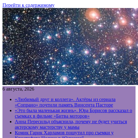
Перейти к содержимому
6 августа, 2026
«Любимый друг и коллега». Актёры из сериала
«Сопрано» почтили память Винсента Пасторе
«Это была маленькая жизнь». Юра Борисов рассказал о
съемках в фильме «Битва моторов»
Анна Пересильд объяснила, почему не будет учиться
актерскому мастерству у мамы
Комик Гарик Харламов пошутил про съемки у