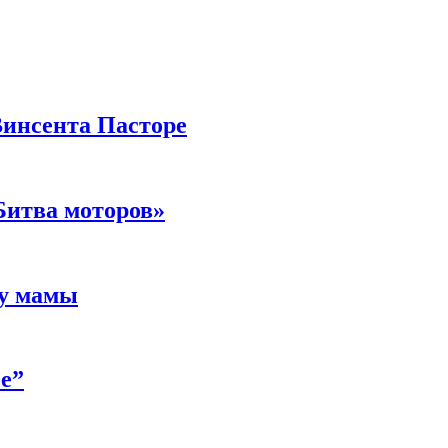
Винсента Пасторе
Битва моторов»
 у мамы
е”