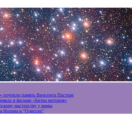
» почтили память Винсента Пасторе
ъемках в фильме «Битва моторов»
ерскому мастерству у мамы
а Нолана в “Одиссее”