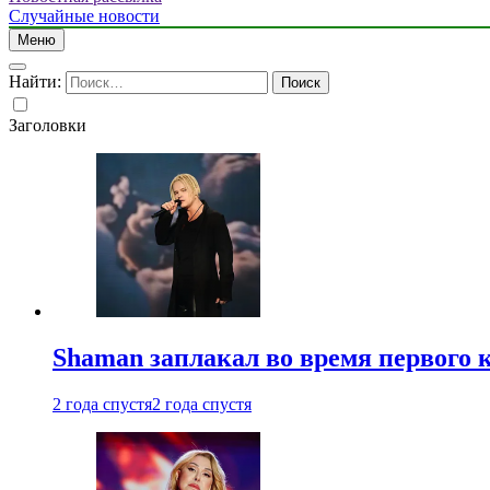
Случайные новости
Меню
Найти:
Заголовки
Shaman заплакал во время первого 
2 года спустя
2 года спустя