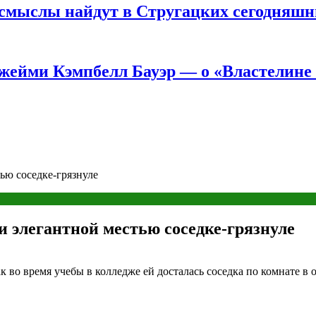
е смыслы найдут в Стругацких сегодняш
жейми Кэмпбелл Бауэр — о «Властелине 
ью соседке-грязнуле
и элегантной местью соседке-грязнуле
ак во время учебы в колледже ей досталась соседка по комнате в