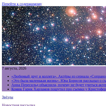
Перейти к содержимому
7 августа, 2026
«Любимый друг и коллега». Актёры из сериала «Сопрано
«Это была маленькая жизнь». Юра Борисов рассказал о с
Анна Пересильд объяснила, почему не будет учиться акт
Комик Гарик Харламов пошутил про съемки у Кристофер
Звёзды
Новостная рассылка