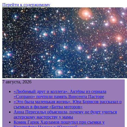
Перейти к содержимому
7 августа, 2026
«Любимый друг и коллега». Актёры из сериала
«Сопрано» почтили память Винсента Пасторе
«Это была маленькая жизнь». Юра Борисов рассказал о
съемках в фильме «Битва моторов»
Анна Пересильд объяснила, почему не будет учиться
актерскому мастерству у мамы
Комик Гарик Харламов пошутил про съемки у