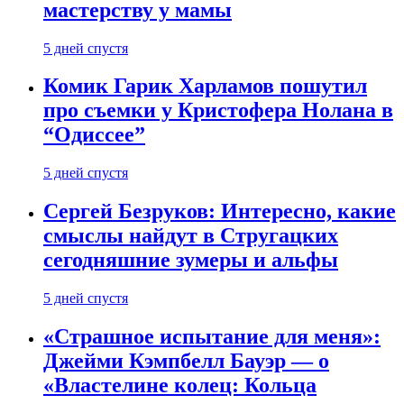
мастерству у мамы
5 дней спустя
Комик Гарик Харламов пошутил
про съемки у Кристофера Нолана в
“Одиссее”
5 дней спустя
Сергей Безруков: Интересно, какие
смыслы найдут в Стругацких
сегодняшние зумеры и альфы
5 дней спустя
«Страшное испытание для меня»:
Джейми Кэмпбелл Бауэр — о
«Властелине колец: Кольца