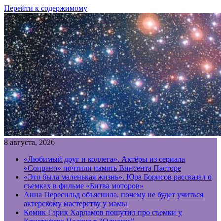
Перейти к содержимому
8 августа, 2026
«Любимый друг и коллега». Актёры из сериала
«Сопрано» почтили память Винсента Пасторе
«Это была маленькая жизнь». Юра Борисов рассказал о
съемках в фильме «Битва моторов»
Анна Пересильд объяснила, почему не будет учиться
актерскому мастерству у мамы
Комик Гарик Харламов пошутил про съемки у