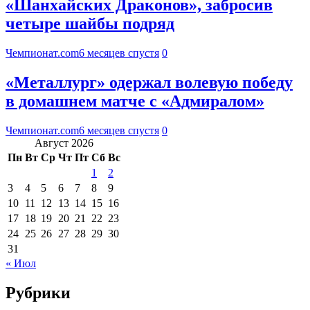
«Шанхайских Драконов», забросив
четыре шайбы подряд
Чемпионат.com
6 месяцев спустя
0
«Металлург» одержал волевую победу
в домашнем матче с «Адмиралом»
Чемпионат.com
6 месяцев спустя
0
Август 2026
Пн
Вт
Ср
Чт
Пт
Сб
Вс
1
2
3
4
5
6
7
8
9
10
11
12
13
14
15
16
17
18
19
20
21
22
23
24
25
26
27
28
29
30
31
« Июл
Рубрики