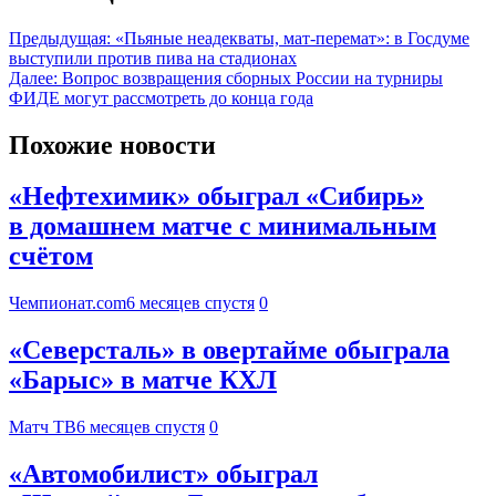
Предыдущая:
«Пьяные неадекваты, мат-перемат»: в Госдуме
выступили против пива на стадионах
Далее:
Вопрос возвращения сборных России на турниры
ФИДЕ могут рассмотреть до конца года
Похожие новости
«Нефтехимик» обыграл «Сибирь»
в домашнем матче с минимальным
счётом
Чемпионат.com
6 месяцев спустя
0
«Северсталь» в овертайме обыграла
«Барыс» в матче КХЛ
Матч ТВ
6 месяцев спустя
0
«Автомобилист» обыграл