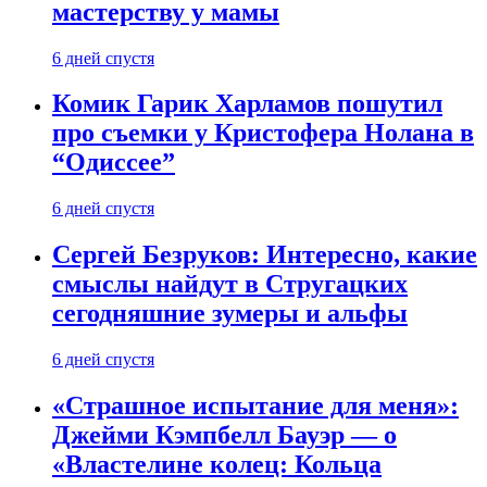
мастерству у мамы
6 дней спустя
Комик Гарик Харламов пошутил
про съемки у Кристофера Нолана в
“Одиссее”
6 дней спустя
Сергей Безруков: Интересно, какие
смыслы найдут в Стругацких
сегодняшние зумеры и альфы
6 дней спустя
«Страшное испытание для меня»:
Джейми Кэмпбелл Бауэр — о
«Властелине колец: Кольца