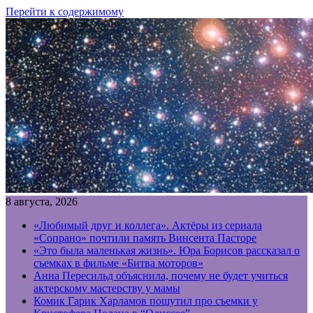
Перейти к содержимому
8 августа, 2026
«Любимый друг и коллега». Актёры из сериала
«Сопрано» почтили память Винсента Пасторе
«Это была маленькая жизнь». Юра Борисов рассказал о
съемках в фильме «Битва моторов»
Анна Пересильд объяснила, почему не будет учиться
актерскому мастерству у мамы
Комик Гарик Харламов пошутил про съемки у