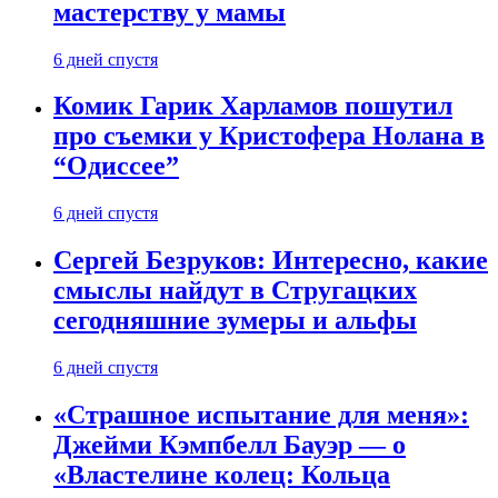
мастерству у мамы
6 дней спустя
Комик Гарик Харламов пошутил
про съемки у Кристофера Нолана в
“Одиссее”
6 дней спустя
Сергей Безруков: Интересно, какие
смыслы найдут в Стругацких
сегодняшние зумеры и альфы
6 дней спустя
«Страшное испытание для меня»:
Джейми Кэмпбелл Бауэр — о
«Властелине колец: Кольца