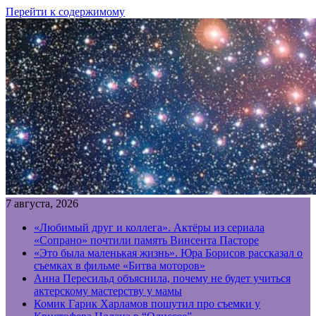
Перейти к содержимому
7 августа, 2026
«Любимый друг и коллега». Актёры из сериала
«Сопрано» почтили память Винсента Пасторе
«Это была маленькая жизнь». Юра Борисов рассказал о
съемках в фильме «Битва моторов»
Анна Пересильд объяснила, почему не будет учиться
актерскому мастерству у мамы
Комик Гарик Харламов пошутил про съемки у