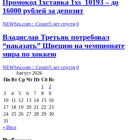
Промокод 1хставка 1xs_10193 – до
16000 рублей за депозит
NEWSru.com :: Спорт
5 лет спустя
0
Владислав Третьяк потребовал
“наказать” Швецию на чемпионате
мира по хоккею
NEWSru.com :: Спорт
5 лет спустя
0
Август 2026
Пн
Вт
Ср
Чт
Пт
Сб
Вс
1
2
3
4
5
6
7
8
9
10
11
12
13
14
15
16
17
18
19
20
21
22
23
24
25
26
27
28
29
30
31
« Июл