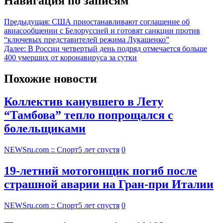
Навигация по записям
Предыдущая:
США приостанавливают соглашение об
авиасообщении с Белоруссией и готовят санкции против
“ключевых представителей режима Лукашенко”
Далее:
В России четвертый день подряд отмечается больше
400 умерших от коронавируса за сутки
Похожие новости
Коллектив канувшего в Лету
“Тамбова” тепло попрощался с
болельщиками
NEWSru.com :: Спорт
5 лет спустя
0
19-летний мотогонщик погиб после
страшной аварии на Гран-при Италии
NEWSru.com :: Спорт
5 лет спустя
0