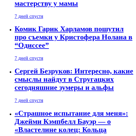
мастерству у мамы
7 дней спустя
Комик Гарик Харламов пошутил
про съемки у Кристофера Нолана в
“Одиссее”
7 дней спустя
Сергей Безруков: Интересно, какие
смыслы найдут в Стругацких
сегодняшние зумеры и альфы
7 дней спустя
«Страшное испытание для меня»:
Джейми Кэмпбелл Бауэр — о
«Властелине колец: Кольца