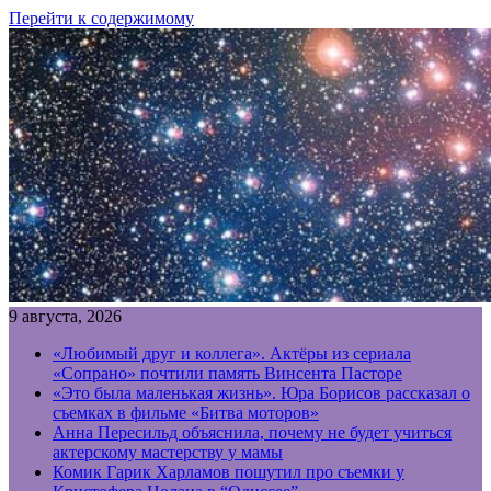
Перейти к содержимому
9 августа, 2026
«Любимый друг и коллега». Актёры из сериала
«Сопрано» почтили память Винсента Пасторе
«Это была маленькая жизнь». Юра Борисов рассказал о
съемках в фильме «Битва моторов»
Анна Пересильд объяснила, почему не будет учиться
актерскому мастерству у мамы
Комик Гарик Харламов пошутил про съемки у