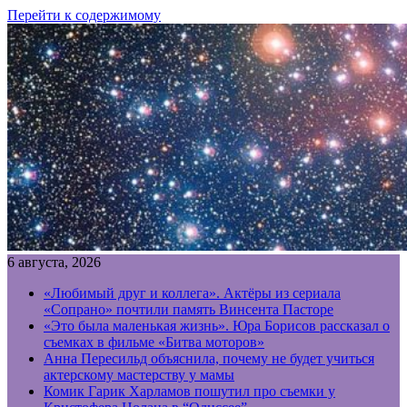
Перейти к содержимому
6 августа, 2026
«Любимый друг и коллега». Актёры из сериала
«Сопрано» почтили память Винсента Пасторе
«Это была маленькая жизнь». Юра Борисов рассказал о
съемках в фильме «Битва моторов»
Анна Пересильд объяснила, почему не будет учиться
актерскому мастерству у мамы
Комик Гарик Харламов пошутил про съемки у