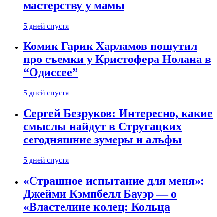
мастерству у мамы
5 дней спустя
Комик Гарик Харламов пошутил
про съемки у Кристофера Нолана в
“Одиссее”
5 дней спустя
Сергей Безруков: Интересно, какие
смыслы найдут в Стругацких
сегодняшние зумеры и альфы
5 дней спустя
«Страшное испытание для меня»:
Джейми Кэмпбелл Бауэр — о
«Властелине колец: Кольца