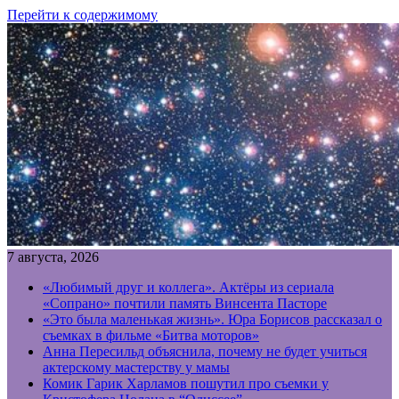
Перейти к содержимому
7 августа, 2026
«Любимый друг и коллега». Актёры из сериала
«Сопрано» почтили память Винсента Пасторе
«Это была маленькая жизнь». Юра Борисов рассказал о
съемках в фильме «Битва моторов»
Анна Пересильд объяснила, почему не будет учиться
актерскому мастерству у мамы
Комик Гарик Харламов пошутил про съемки у