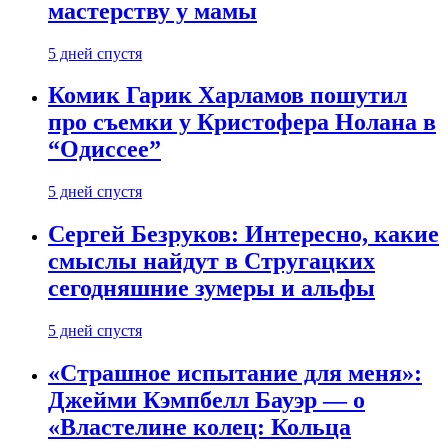
мастерству у мамы
5 дней спустя
Комик Гарик Харламов пошутил
про съемки у Кристофера Нолана в
“Одиссее”
5 дней спустя
Сергей Безруков: Интересно, какие
смыслы найдут в Стругацких
сегодняшние зумеры и альфы
5 дней спустя
«Страшное испытание для меня»:
Джейми Кэмпбелл Бауэр — о
«Властелине колец: Кольца