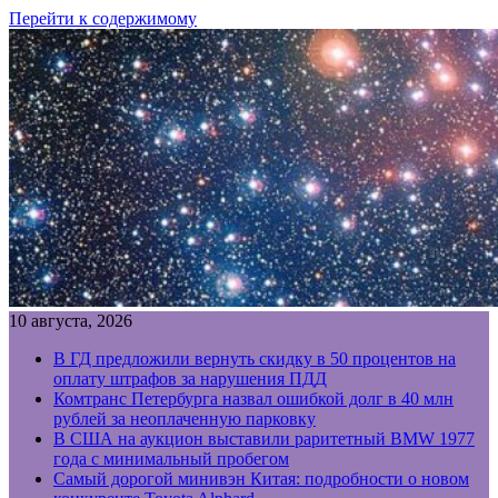
Перейти к содержимому
10 августа, 2026
В ГД предложили вернуть скидку в 50 процентов на
оплату штрафов за нарушения ПДД
Комтранс Петербурга назвал ошибкой долг в 40 млн
рублей за неоплаченную парковку
В США на аукцион выставили раритетный BMW 1977
года с минимальный пробегом
Самый дорогой минивэн Китая: подробности о новом