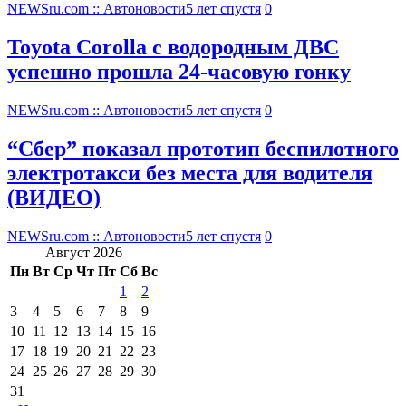
NEWSru.com :: Автоновости
5 лет спустя
0
Toyota Corolla с водородным ДВС
успешно прошла 24-часовую гонку
NEWSru.com :: Автоновости
5 лет спустя
0
“Сбер” показал прототип беспилотного
электротакси без места для водителя
(ВИДЕО)
NEWSru.com :: Автоновости
5 лет спустя
0
Август 2026
Пн
Вт
Ср
Чт
Пт
Сб
Вс
1
2
3
4
5
6
7
8
9
10
11
12
13
14
15
16
17
18
19
20
21
22
23
24
25
26
27
28
29
30
31