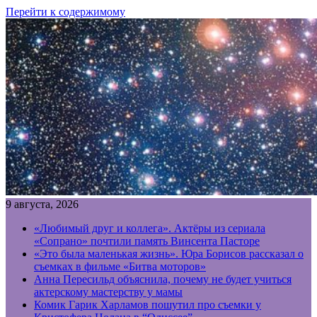
Перейти к содержимому
9 августа, 2026
«Любимый друг и коллега». Актёры из сериала
«Сопрано» почтили память Винсента Пасторе
«Это была маленькая жизнь». Юра Борисов рассказал о
съемках в фильме «Битва моторов»
Анна Пересильд объяснила, почему не будет учиться
актерскому мастерству у мамы
Комик Гарик Харламов пошутил про съемки у