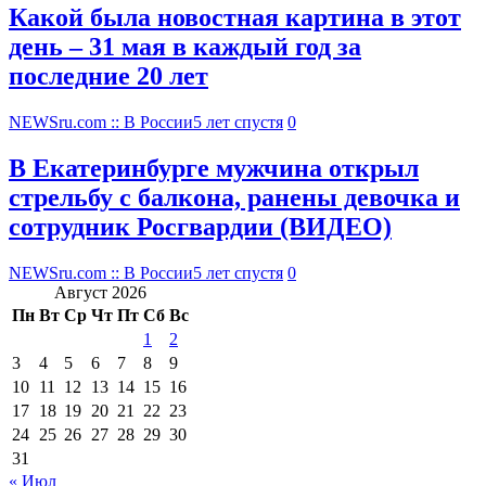
Какой была новостная картина в этот
день – 31 мая в каждый год за
последние 20 лет
NEWSru.com :: В России
5 лет спустя
0
В Екатеринбурге мужчина открыл
стрельбу с балкона, ранены девочка и
сотрудник Росгвардии (ВИДЕО)
NEWSru.com :: В России
5 лет спустя
0
Август 2026
Пн
Вт
Ср
Чт
Пт
Сб
Вс
1
2
3
4
5
6
7
8
9
10
11
12
13
14
15
16
17
18
19
20
21
22
23
24
25
26
27
28
29
30
31
« Июл