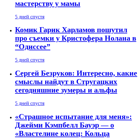
мастерству у мамы
5 дней спустя
Комик Гарик Харламов пошутил
про съемки у Кристофера Нолана в
“Одиссее”
5 дней спустя
Сергей Безруков: Интересно, какие
смыслы найдут в Стругацких
сегодняшние зумеры и альфы
5 дней спустя
«Страшное испытание для меня»:
Джейми Кэмпбелл Бауэр — о
«Властелине колец: Кольца