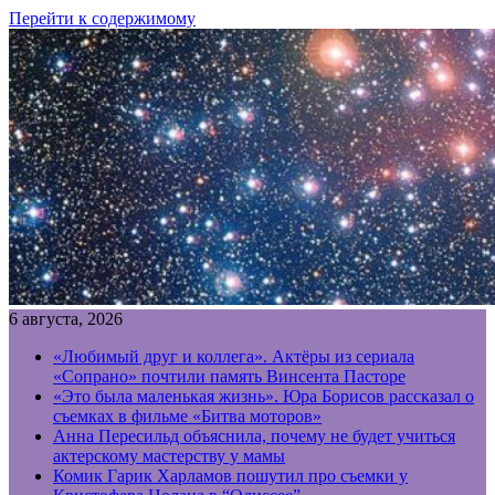
Перейти к содержимому
6 августа, 2026
«Любимый друг и коллега». Актёры из сериала
«Сопрано» почтили память Винсента Пасторе
«Это была маленькая жизнь». Юра Борисов рассказал о
съемках в фильме «Битва моторов»
Анна Пересильд объяснила, почему не будет учиться
актерскому мастерству у мамы
Комик Гарик Харламов пошутил про съемки у