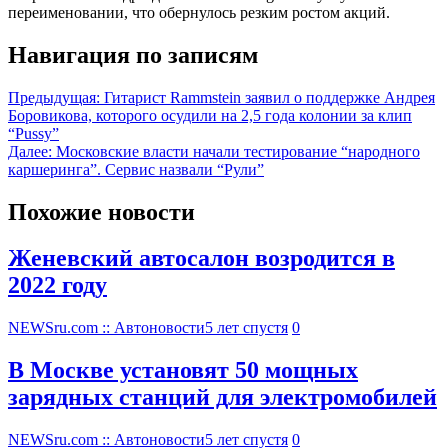
переименовании, что обернулось резким ростом акций.
Навигация по записям
Предыдущая:
Гитарист Rammstein заявил о поддержке Андрея
Боровикова, которого осудили на 2,5 года колонии за клип
“Pussy”
Далее:
Московские власти начали тестирование “народного
каршеринга”. Сервис назвали “Рули”
Похожие новости
Женевский автосалон возродится в
2022 году
NEWSru.com :: Автоновости
5 лет спустя
0
В Москве установят 50 мощных
зарядных станций для электромобилей
NEWSru.com :: Автоновости
5 лет спустя
0