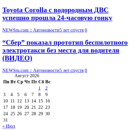
Toyota Corolla с водородным ДВС
успешно прошла 24-часовую гонку
NEWSru.com :: Автоновости
5 лет спустя
0
“Сбер” показал прототип беспилотного
электротакси без места для водителя
(ВИДЕО)
NEWSru.com :: Автоновости
5 лет спустя
0
Август 2026
Пн
Вт
Ср
Чт
Пт
Сб
Вс
1
2
3
4
5
6
7
8
9
10
11
12
13
14
15
16
17
18
19
20
21
22
23
24
25
26
27
28
29
30
31
« Июл