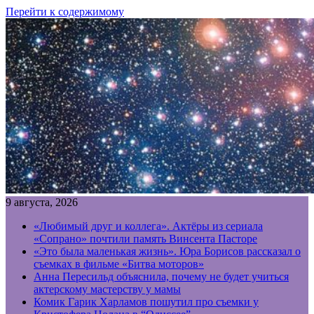
Перейти к содержимому
9 августа, 2026
«Любимый друг и коллега». Актёры из сериала
«Сопрано» почтили память Винсента Пасторе
«Это была маленькая жизнь». Юра Борисов рассказал о
съемках в фильме «Битва моторов»
Анна Пересильд объяснила, почему не будет учиться
актерскому мастерству у мамы
Комик Гарик Харламов пошутил про съемки у