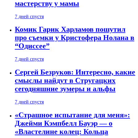
мастерству у мамы
7 дней спустя
Комик Гарик Харламов пошутил
про съемки у Кристофера Нолана в
“Одиссее”
7 дней спустя
Сергей Безруков: Интересно, какие
смыслы найдут в Стругацких
сегодняшние зумеры и альфы
7 дней спустя
«Страшное испытание для меня»:
Джейми Кэмпбелл Бауэр — о
«Властелине колец: Кольца