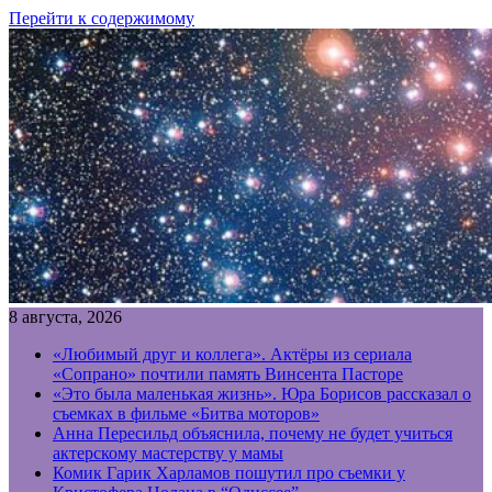
Перейти к содержимому
8 августа, 2026
«Любимый друг и коллега». Актёры из сериала
«Сопрано» почтили память Винсента Пасторе
«Это была маленькая жизнь». Юра Борисов рассказал о
съемках в фильме «Битва моторов»
Анна Пересильд объяснила, почему не будет учиться
актерскому мастерству у мамы
Комик Гарик Харламов пошутил про съемки у