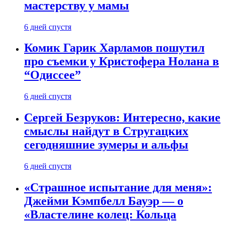
мастерству у мамы
6 дней спустя
Комик Гарик Харламов пошутил
про съемки у Кристофера Нолана в
“Одиссее”
6 дней спустя
Сергей Безруков: Интересно, какие
смыслы найдут в Стругацких
сегодняшние зумеры и альфы
6 дней спустя
«Страшное испытание для меня»:
Джейми Кэмпбелл Бауэр — о
«Властелине колец: Кольца