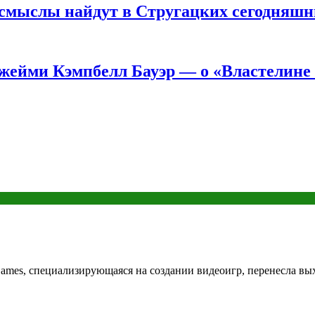
е смыслы найдут в Стругацких сегодняш
жейми Кэмпбелл Бауэр — о «Властелине 
mes, специализирующаяся на создании видеоигр, перенесла выхо