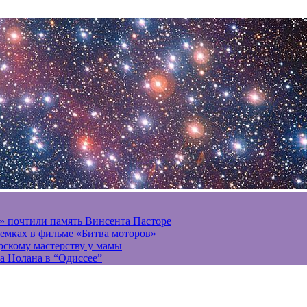
» почтили память Винсента Пасторе
ъемках в фильме «Битва моторов»
ерскому мастерству у мамы
а Нолана в “Одиссее”