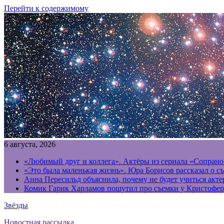
Перейти к содержимому
6 августа, 2026
«Любимый друг и коллега». Актёры из сериала «Сопрано
«Это была маленькая жизнь». Юра Борисов рассказал о с
Анна Пересильд объяснила, почему не будет учиться акт
Комик Гарик Харламов пошутил про съемки у Кристофер
Звёзды
Новостная рассылка