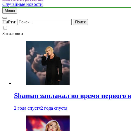
Случайные новости
Меню
Найти:
Заголовки
Shaman заплакал во время первого 
2 года спустя
2 года спустя