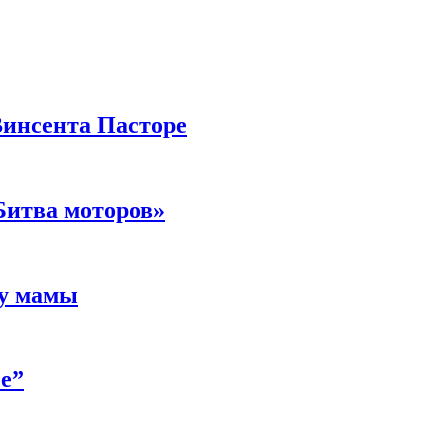
Винсента Пасторе
Битва моторов»
 у мамы
е”