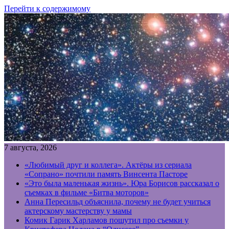
Перейти к содержимому
7 августа, 2026
«Любимый друг и коллега». Актёры из сериала
«Сопрано» почтили память Винсента Пасторе
«Это была маленькая жизнь». Юра Борисов рассказал о
съемках в фильме «Битва моторов»
Анна Пересильд объяснила, почему не будет учиться
актерскому мастерству у мамы
Комик Гарик Харламов пошутил про съемки у