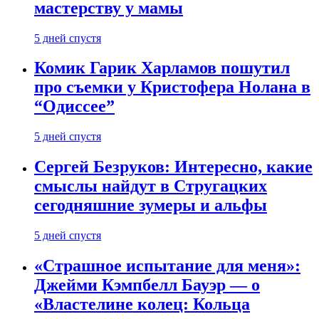
мастерству у мамы
5 дней спустя
Комик Гарик Харламов пошутил
про съемки у Кристофера Нолана в
“Одиссее”
5 дней спустя
Сергей Безруков: Интересно, какие
смыслы найдут в Стругацких
сегодняшние зумеры и альфы
5 дней спустя
«Страшное испытание для меня»:
Джейми Кэмпбелл Бауэр — о
«Властелине колец: Кольца