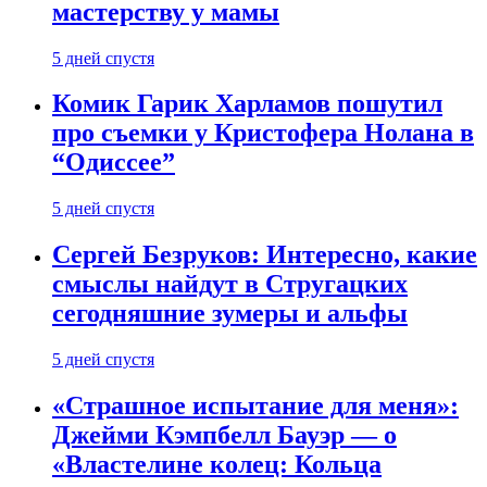
мастерству у мамы
5 дней спустя
Комик Гарик Харламов пошутил
про съемки у Кристофера Нолана в
“Одиссее”
5 дней спустя
Сергей Безруков: Интересно, какие
смыслы найдут в Стругацких
сегодняшние зумеры и альфы
5 дней спустя
«Страшное испытание для меня»:
Джейми Кэмпбелл Бауэр — о
«Властелине колец: Кольца