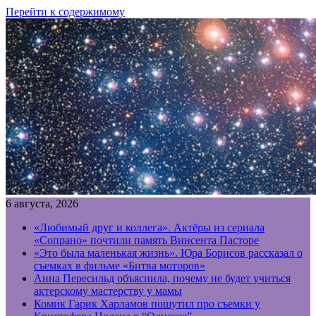
Перейти к содержимому
6 августа, 2026
«Любимый друг и коллега». Актёры из сериала
«Сопрано» почтили память Винсента Пасторе
«Это была маленькая жизнь». Юра Борисов рассказал о
съемках в фильме «Битва моторов»
Анна Пересильд объяснила, почему не будет учиться
актерскому мастерству у мамы
Комик Гарик Харламов пошутил про съемки у