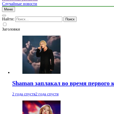
Случайные новости
Меню
Найти:
Заголовки
Shaman заплакал во время первого 
2 года спустя
2 года спустя