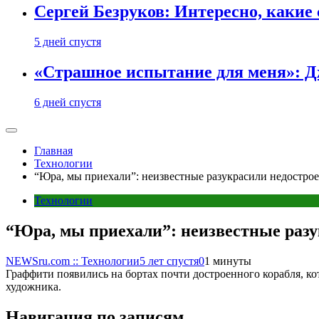
Сергей Безруков: Интересно, каки
5 дней спустя
«Страшное испытание для меня»: Д
6 дней спустя
Главная
Технологии
“Юра, мы приехали”: неизвестные разукрасили недостро
Технологии
“Юра, мы приехали”: неизвестные раз
NEWSru.com :: Технологии
5 лет спустя
0
1 минуты
Граффити появились на бортах почти достроенного корабля, к
художника.
Навигация по записям