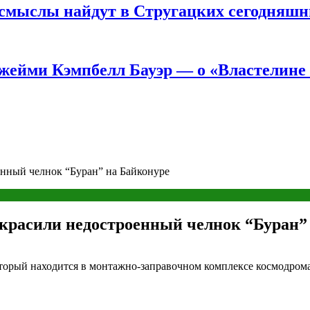
е смыслы найдут в Стругацких сегодняш
жейми Кэмпбелл Бауэр — о «Властелине 
енный челнок “Буран” на Байконуре
украсили недостроенный челнок “Буран”
оторый находится в монтажно-заправочном комплексе космодрома