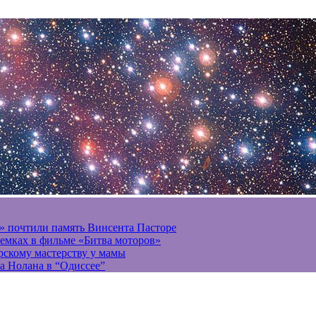
» почтили память Винсента Пасторе
ъемках в фильме «Битва моторов»
ерскому мастерству у мамы
а Нолана в “Одиссее”