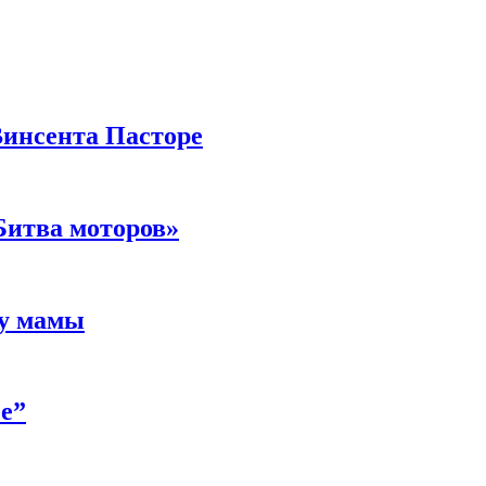
Винсента Пасторе
Битва моторов»
 у мамы
е”