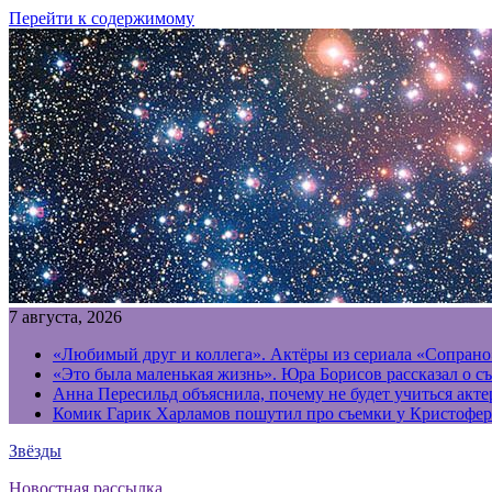
Перейти к содержимому
7 августа, 2026
«Любимый друг и коллега». Актёры из сериала «Сопрано
«Это была маленькая жизнь». Юра Борисов рассказал о с
Анна Пересильд объяснила, почему не будет учиться акт
Комик Гарик Харламов пошутил про съемки у Кристофер
Звёзды
Новостная рассылка