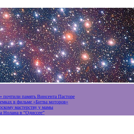
» почтили память Винсента Пасторе
ъемках в фильме «Битва моторов»
ерскому мастерству у мамы
а Нолана в “Одиссее”