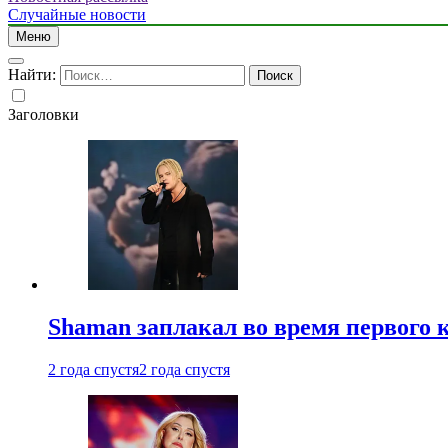
Случайные новости
Меню
Найти:
Заголовки
Shaman заплакал во время первого 
2 года спустя
2 года спустя