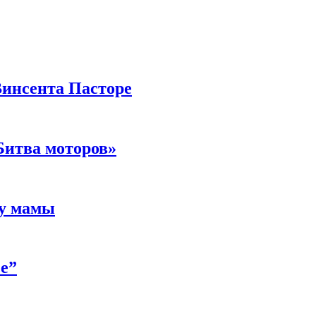
Винсента Пасторе
Битва моторов»
 у мамы
е”