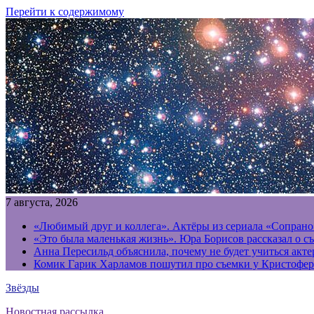
Перейти к содержимому
7 августа, 2026
«Любимый друг и коллега». Актёры из сериала «Сопрано
«Это была маленькая жизнь». Юра Борисов рассказал о с
Анна Пересильд объяснила, почему не будет учиться акт
Комик Гарик Харламов пошутил про съемки у Кристофер
Звёзды
Новостная рассылка