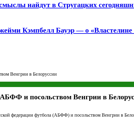
е смыслы найдут в Стругацких сегодняш
жейми Кэмпбелл Бауэр — о «Властелине 
твом Венгрии в Белоруссии
м АБФФ и посольством Венгрии в Белору
сской федерации футбола (АБФФ) и посольством Венгрии в Бело