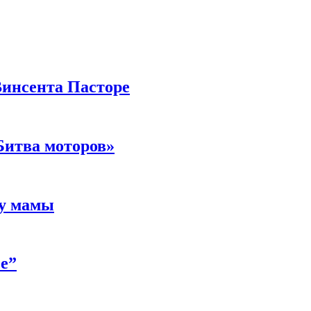
Винсента Пасторе
Битва моторов»
 у мамы
е”