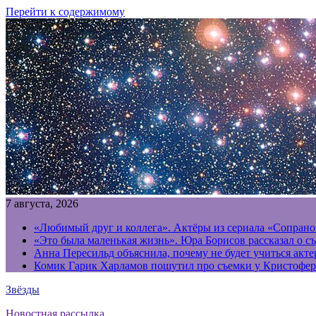
Перейти к содержимому
7 августа, 2026
«Любимый друг и коллега». Актёры из сериала «Сопрано
«Это была маленькая жизнь». Юра Борисов рассказал о с
Анна Пересильд объяснила, почему не будет учиться акт
Комик Гарик Харламов пошутил про съемки у Кристофер
Звёзды
Новостная рассылка