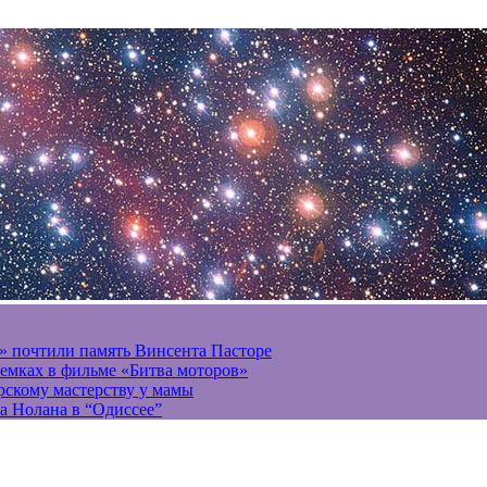
» почтили память Винсента Пасторе
ъемках в фильме «Битва моторов»
ерскому мастерству у мамы
а Нолана в “Одиссее”