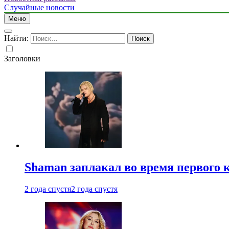
Случайные новости
Меню
Найти:
Заголовки
Shaman заплакал во время первого 
2 года спустя
2 года спустя