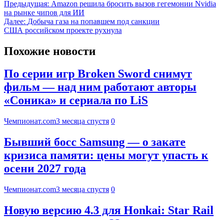
Предыдущая:
Amazon решила бросить вызов гегемонии Nvidia
на рынке чипов для ИИ
Далее:
Добыча газа на попавшем под санкции
США российском проекте рухнула
Похожие новости
По серии игр Broken Sword снимут
фильм — над ним работают авторы
«Соника» и сериала по LiS
Чемпионат.com
3 месяца спустя
0
Бывший босс Samsung — о закате
кризиса памяти: цены могут упасть к
осени 2027 года
Чемпионат.com
3 месяца спустя
0
Новую версию 4.3 для Honkai: Star Rail