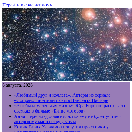
Перейти к содержимому
6 августа, 2026
«Любимый друг и коллега». Актёры из сериала
«Сопрано» почтили память Винсента Пасторе
«Это была маленькая жизнь». Юра Борисов рассказал о
съемках в фильме «Битва моторов»
Анна Пересильд объяснила, почему не будет учиться
актерскому мастерству у мамы
Комик Гарик Харламов пошутил про съемки у