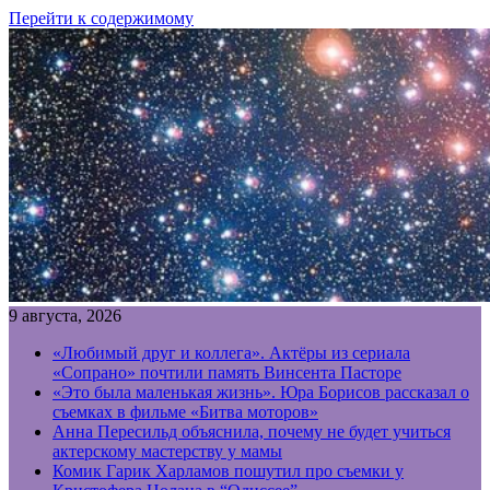
Перейти к содержимому
9 августа, 2026
«Любимый друг и коллега». Актёры из сериала
«Сопрано» почтили память Винсента Пасторе
«Это была маленькая жизнь». Юра Борисов рассказал о
съемках в фильме «Битва моторов»
Анна Пересильд объяснила, почему не будет учиться
актерскому мастерству у мамы
Комик Гарик Харламов пошутил про съемки у