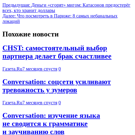
Предыдущая:
Деньги «сгорят» мигом: Катасонов предостерёг
всех, кто хранит доллары
Далее:
Что посмотреть в Париже: 8 самых небанальных
локаций
Похожие новости
CHST: самостоятельный выбор
партнера делает брак счастливее
Газета.Ru
7 месяцев спустя
0
Conversation: соцсети усиливают
тревожность у зумеров
Газета.Ru
7 месяцев спустя
0
Conversation: изучение языка
не сводится к грамматике
и заучиванию слов