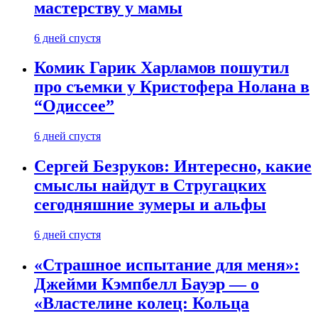
мастерству у мамы
6 дней спустя
Комик Гарик Харламов пошутил
про съемки у Кристофера Нолана в
“Одиссее”
6 дней спустя
Сергей Безруков: Интересно, какие
смыслы найдут в Стругацких
сегодняшние зумеры и альфы
6 дней спустя
«Страшное испытание для меня»:
Джейми Кэмпбелл Бауэр — о
«Властелине колец: Кольца