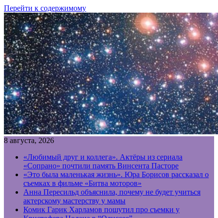
Перейти к содержимому
8 августа, 2026
«Любимый друг и коллега». Актёры из сериала
«Сопрано» почтили память Винсента Пасторе
«Это была маленькая жизнь». Юра Борисов рассказал о
съемках в фильме «Битва моторов»
Анна Пересильд объяснила, почему не будет учиться
актерскому мастерству у мамы
Комик Гарик Харламов пошутил про съемки у