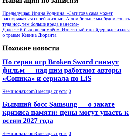
Навигация по записям
Предыдущая:
Ирина Роднина: «Загитова сама может
распоряжаться своей жизнью. А чем больше мы будем совать
туда нос, тем больше вреда нанесем»
Далее:
«Я был ошеломлён». Известный инсайдер высказался
о травме Кевина Дюранта
Похожие новости
По серии игр Broken Sword снимут
фильм — над ним работают авторы
«Соника» и сериала по LiS
Чемпионат.com
3 месяца спустя
0
Бывший босс Samsung — о закате
кризиса памяти: цены могут упасть к
осени 2027 года
Чемпионат.com
3 месяца спустя
0