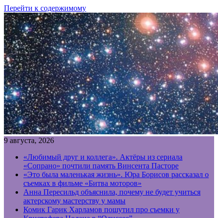
Перейти к содержимому
9 августа, 2026
«Любимый друг и коллега». Актёры из сериала
«Сопрано» почтили память Винсента Пасторе
«Это была маленькая жизнь». Юра Борисов рассказал о
съемках в фильме «Битва моторов»
Анна Пересильд объяснила, почему не будет учиться
актерскому мастерству у мамы
Комик Гарик Харламов пошутил про съемки у