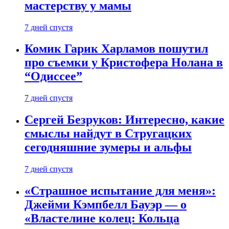
мастерству у мамы
7 дней спустя
Комик Гарик Харламов пошутил
про съемки у Кристофера Нолана в
“Одиссее”
7 дней спустя
Сергей Безруков: Интересно, какие
смыслы найдут в Стругацких
сегодняшние зумеры и альфы
7 дней спустя
«Страшное испытание для меня»:
Джейми Кэмпбелл Бауэр — о
«Властелине колец: Кольца