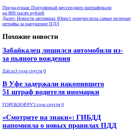
Предыдущая:
Популярный мессенджер оштрафовали
на 800 тысяч рублей
Далее:
Новости автомира: Юрист перечислила самые нелепые
штрафы за нарушение ПДД
Похожие новости
Забайкалец лишился автомобиля из-
за пьяного вождения
Zab.ru
3 года спустя
0
В Уфе задержали накопившего
51 штраф водителя иномарки
ГОРОБЗОР.РУ
3 года спустя
0
«Смотрите на знаки»: ГИБДД
напомнила о новых правилах ПДД