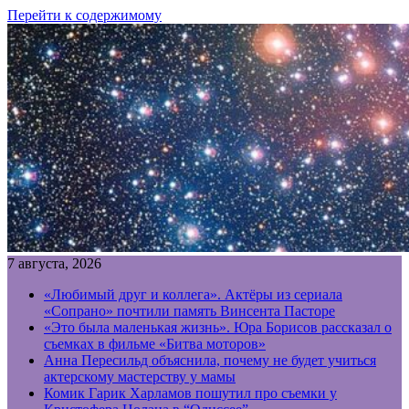
Перейти к содержимому
7 августа, 2026
«Любимый друг и коллега». Актёры из сериала
«Сопрано» почтили память Винсента Пасторе
«Это была маленькая жизнь». Юра Борисов рассказал о
съемках в фильме «Битва моторов»
Анна Пересильд объяснила, почему не будет учиться
актерскому мастерству у мамы
Комик Гарик Харламов пошутил про съемки у