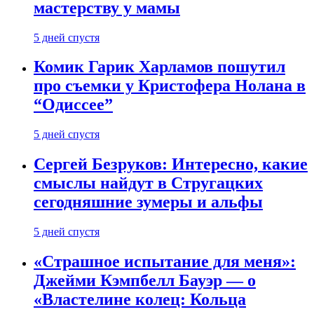
мастерству у мамы
5 дней спустя
Комик Гарик Харламов пошутил
про съемки у Кристофера Нолана в
“Одиссее”
5 дней спустя
Сергей Безруков: Интересно, какие
смыслы найдут в Стругацких
сегодняшние зумеры и альфы
5 дней спустя
«Страшное испытание для меня»:
Джейми Кэмпбелл Бауэр — о
«Властелине колец: Кольца