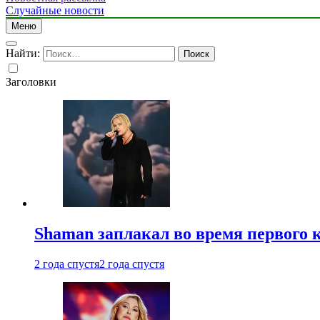
Случайные новости
Меню
Найти:
Заголовки
Shaman заплакал во время первого 
2 года спустя
2 года спустя