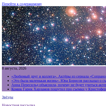
Перейти к содержимому
8 августа, 2026
«Любимый друг и коллега». Актёры из сериала «Сопрано
«Это была маленькая жизнь». Юра Борисов рассказал о с
Анна Пересильд объяснила, почему не будет учиться акт
Комик Гарик Харламов пошутил про съемки у Кристофер
Звёзды
Новостная рассылка