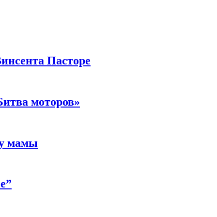
Винсента Пасторе
Битва моторов»
 у мамы
е”