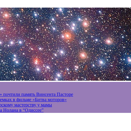
» почтили память Винсента Пасторе
ъемках в фильме «Битва моторов»
ерскому мастерству у мамы
а Нолана в “Одиссее”