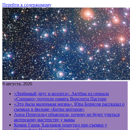
Перейти к содержимому
9 августа, 2026
«Любимый друг и коллега». Актёры из сериала
«Сопрано» почтили память Винсента Пасторе
«Это была маленькая жизнь». Юра Борисов рассказал о
съемках в фильме «Битва моторов»
Анна Пересильд объяснила, почему не будет учиться
актерскому мастерству у мамы
Комик Гарик Харламов пошутил про съемки у