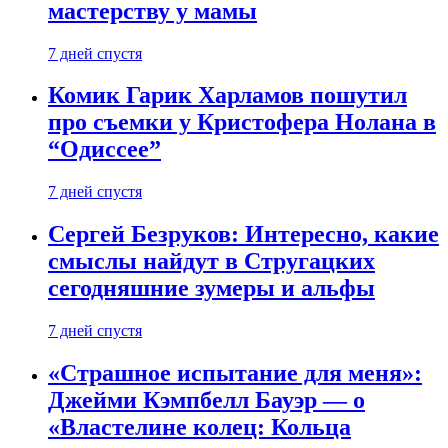
мастерству у мамы
7 дней спустя
Комик Гарик Харламов пошутил
про съемки у Кристофера Нолана в
“Одиссее”
7 дней спустя
Сергей Безруков: Интересно, какие
смыслы найдут в Стругацких
сегодняшние зумеры и альфы
7 дней спустя
«Страшное испытание для меня»:
Джейми Кэмпбелл Бауэр — о
«Властелине колец: Кольца