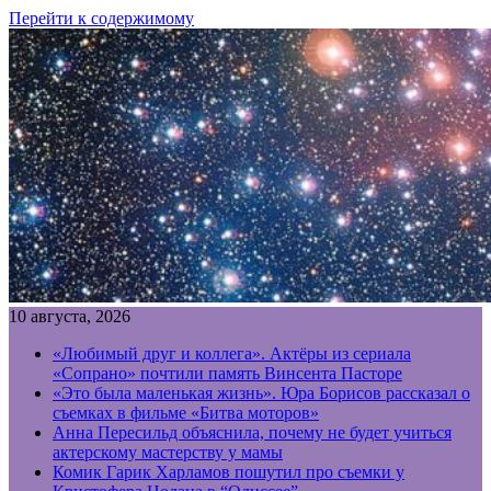
Перейти к содержимому
10 августа, 2026
«Любимый друг и коллега». Актёры из сериала
«Сопрано» почтили память Винсента Пасторе
«Это была маленькая жизнь». Юра Борисов рассказал о
съемках в фильме «Битва моторов»
Анна Пересильд объяснила, почему не будет учиться
актерскому мастерству у мамы
Комик Гарик Харламов пошутил про съемки у