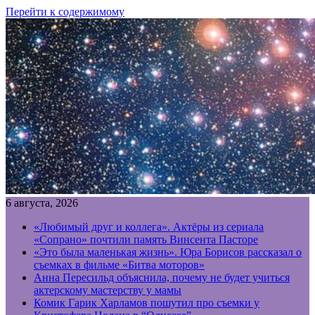
Перейти к содержимому
6 августа, 2026
«Любимый друг и коллега». Актёры из сериала
«Сопрано» почтили память Винсента Пасторе
«Это была маленькая жизнь». Юра Борисов рассказал о
съемках в фильме «Битва моторов»
Анна Пересильд объяснила, почему не будет учиться
актерскому мастерству у мамы
Комик Гарик Харламов пошутил про съемки у