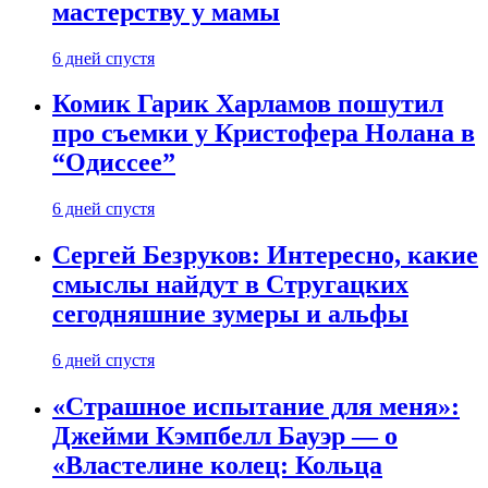
мастерству у мамы
6 дней спустя
Комик Гарик Харламов пошутил
про съемки у Кристофера Нолана в
“Одиссее”
6 дней спустя
Сергей Безруков: Интересно, какие
смыслы найдут в Стругацких
сегодняшние зумеры и альфы
6 дней спустя
«Страшное испытание для меня»:
Джейми Кэмпбелл Бауэр — о
«Властелине колец: Кольца