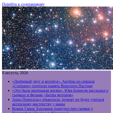
Перейти к содержимому
8 августа, 2026
«Любимый друг и коллега». Актёры из сериала
«Сопрано» почтили память Винсента Пасторе
«Это была маленькая жизнь». Юра Борисов рассказал о
съемках в фильме «Битва моторов»
Анна Пересильд объяснила, почему не будет учиться
актерскому мастерству у мамы
Комик Гарик Харламов пошутил про съемки у