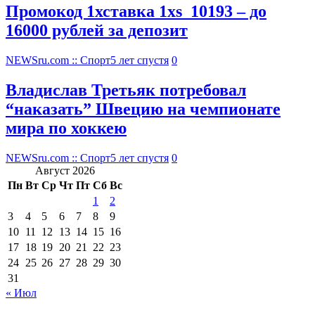
Промокод 1хставка 1xs_10193 – до
16000 рублей за депозит
NEWSru.com :: Спорт
5 лет спустя
0
Владислав Третьяк потребовал
“наказать” Швецию на чемпионате
мира по хоккею
NEWSru.com :: Спорт
5 лет спустя
0
Август 2026
Пн
Вт
Ср
Чт
Пт
Сб
Вс
1
2
3
4
5
6
7
8
9
10
11
12
13
14
15
16
17
18
19
20
21
22
23
24
25
26
27
28
29
30
31
« Июл