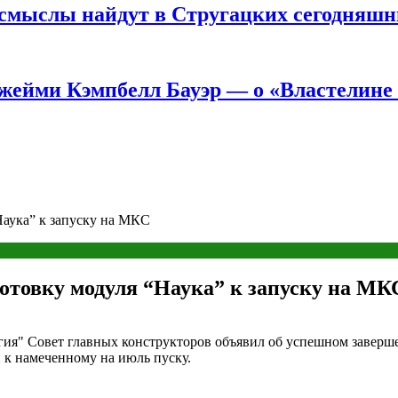
е смыслы найдут в Стругацких сегодняш
жейми Кэмпбелл Бауэр — о «Властелине 
аука” к запуску на МКС
отовку модуля “Наука” к запуску на МК
гия" Совет главных конструкторов объявил об успешном заверш
 к намеченному на июль пуску.