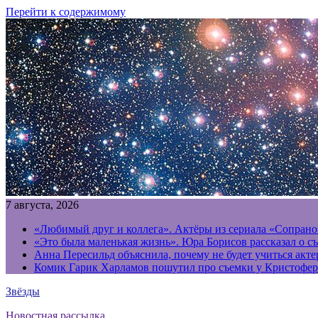
Перейти к содержимому
7 августа, 2026
«Любимый друг и коллега». Актёры из сериала «Сопрано
«Это была маленькая жизнь». Юра Борисов рассказал о с
Анна Пересильд объяснила, почему не будет учиться акт
Комик Гарик Харламов пошутил про съемки у Кристофер
Звёзды
Новостная рассылка