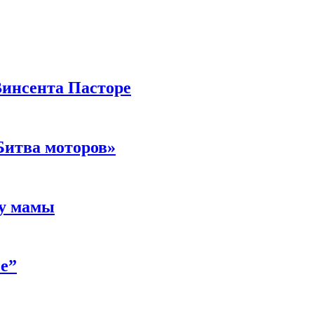
Винсента Пасторе
Битва моторов»
 у мамы
е”