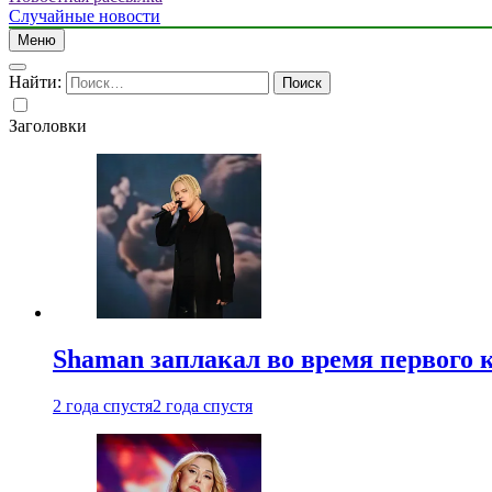
Случайные новости
Меню
Найти:
Заголовки
Shaman заплакал во время первого 
2 года спустя
2 года спустя