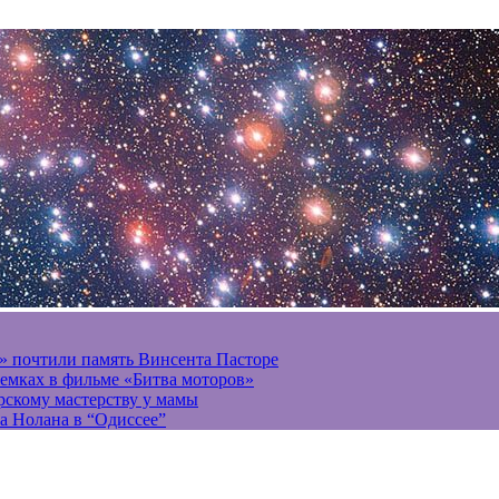
» почтили память Винсента Пасторе
ъемках в фильме «Битва моторов»
ерскому мастерству у мамы
а Нолана в “Одиссее”