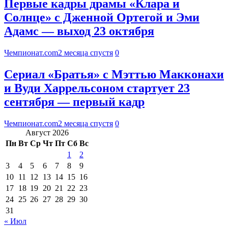
Первые кадры драмы «Клара и
Солнце» с Дженной Ортегой и Эми
Адамс — выход 23 октября
Чемпионат.com
2 месяца спустя
0
Сериал «Братья» с Мэттью Макконахи
и Вуди Харрельсоном стартует 23
сентября — первый кадр
Чемпионат.com
2 месяца спустя
0
Август 2026
Пн
Вт
Ср
Чт
Пт
Сб
Вс
1
2
3
4
5
6
7
8
9
10
11
12
13
14
15
16
17
18
19
20
21
22
23
24
25
26
27
28
29
30
31
« Июл