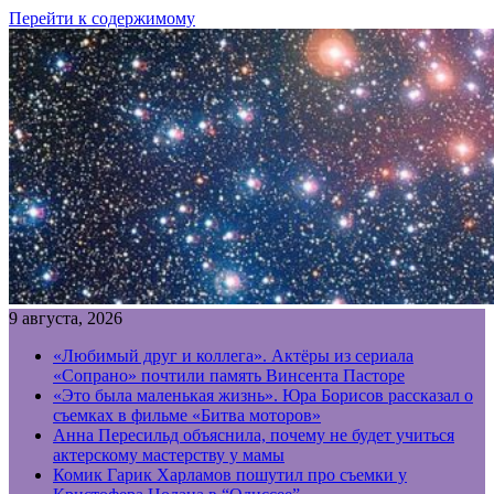
Перейти к содержимому
9 августа, 2026
«Любимый друг и коллега». Актёры из сериала
«Сопрано» почтили память Винсента Пасторе
«Это была маленькая жизнь». Юра Борисов рассказал о
съемках в фильме «Битва моторов»
Анна Пересильд объяснила, почему не будет учиться
актерскому мастерству у мамы
Комик Гарик Харламов пошутил про съемки у